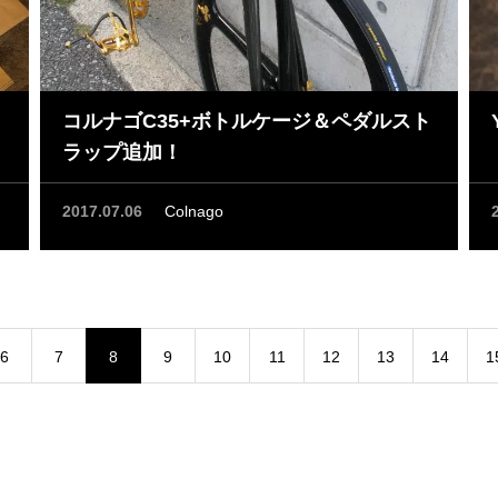
！
コルナゴC35+ボトルケージ＆ペダルスト
ラップ追加！
2017.07.06
Colnago
6
7
8
9
10
11
12
13
14
1