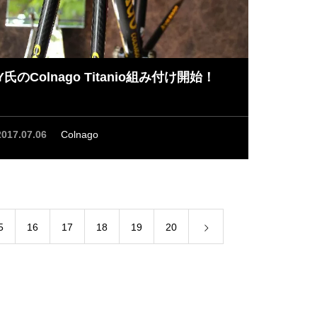
Y氏のColnago Titanio組み付け開始！
2017.07.06
Colnago
5
16
17
18
19
20