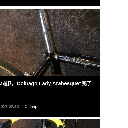
M越氏 “Colnago Lady Arabesque”完了
2017.07.22
Colnago