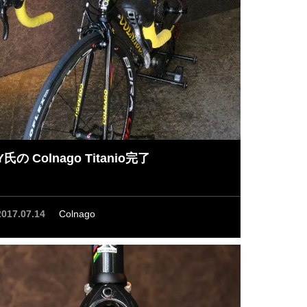
Y氏の Colnago Titanio完了
2017.07.14
Colnago