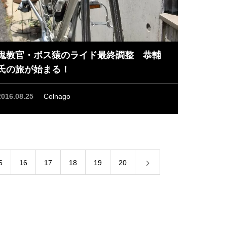
鬼教官・ボス猿のライド最終調整 恭輔
氏の旅が始まる！
2016.08.25
Colnago
5
16
17
18
19
20