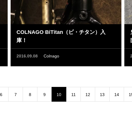
COLNAGO BiTitan（ビ・チタン）入
庫！
2016.09.08
Colnago
6
7
8
9
10
11
12
13
14
1