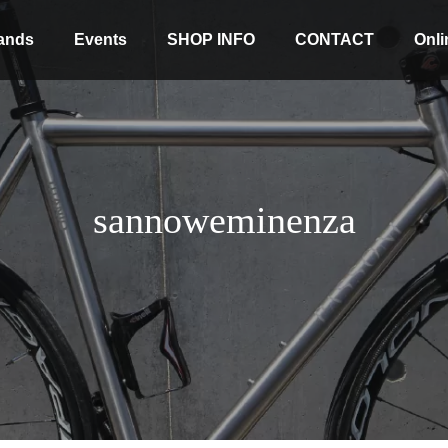
ands
Events
SHOP INFO
CONTACT
Onli
sannoweminenza
Stock coming soon