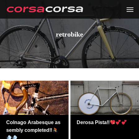
retrobike
Colnago Arabesque as
Derosa Pista‼
sembly completed‼