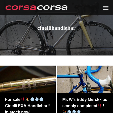
cinellihandlebar
For sale
Mr. W’s Eddy Merckx as
Cinelli EXA Handlebar‼
sembly completed
!
in stock now!