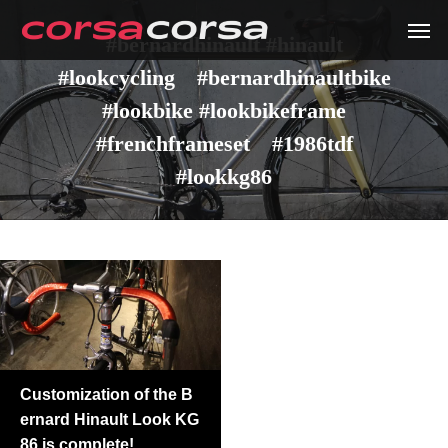
#bernardhinault #hinault
#lookcycling #bernardhinaultbike
#lookbike #lookbikeframe
#frenchframeset #1986tdf
#lookkg86
Customization of the B
ernard Hinault Look KG
86 is complete!