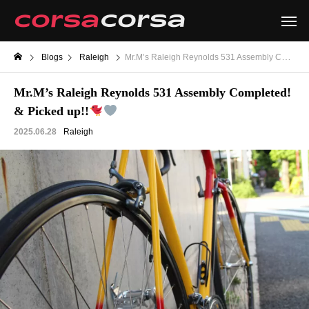
Blogs
Raleigh
Mr.M’s Raleigh Reynolds 531 Assembly Completed! & Picked up!!
Mr.M’s Raleigh Reynolds 531 Assembly Completed!
& Picked up!!
2025.06.28
Raleigh