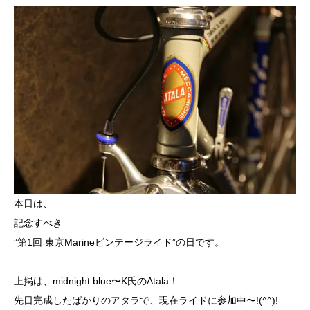
本日は、
記念すべき
”第1回 東京Marineビンテージライド”の日です。
上掲は、midnight blue〜K氏のAtala！
先日完成したばかりのアタラで、現在ライドに参加中〜!(^^)!