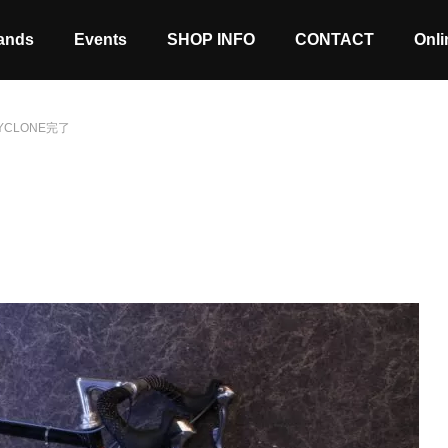
ands
Events
SHOP INFO
CONTACT
Onli
YCLONE完了
Stock coming soon