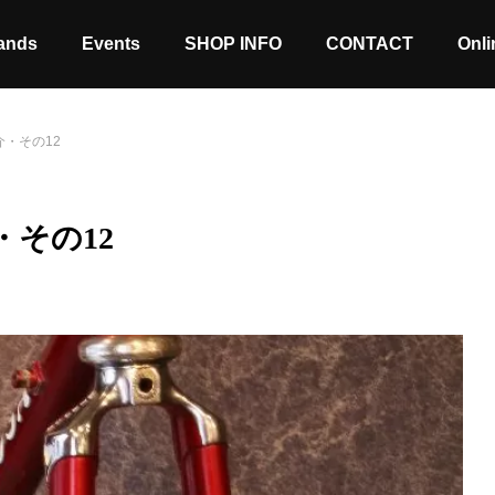
ands
Events
SHOP INFO
CONTACT
Onli
・その12
その12
Stock coming soon