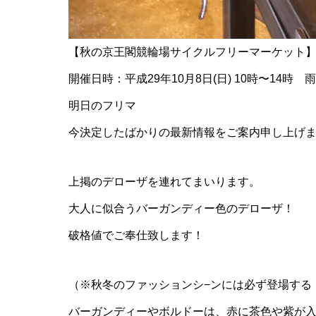
【秋の京王閣競輪場サイクルフリーマーケット
開催日時：平成29年10月8日(日) 10時〜14時 
明日のフリマ
今決定したばかりの最新情報をご案内申し上げます!(
上掲のデローザを連れてまいります。
大人に似合うバーガンディー色のデローザ！
破格値でご奉仕致します！
（※秋冬のファッションシ−ンには必ず登場する
バーガンディーやボルドーは、赤に茶色や紫が