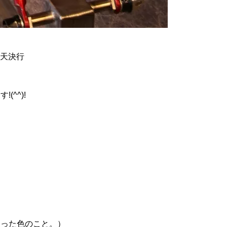
】
雨天決行
^^)!
入った色のこと。）