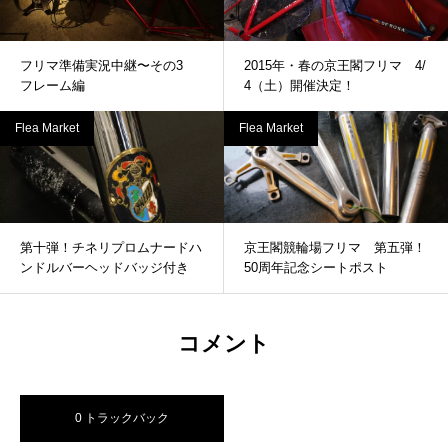
フリマ準備実況中継〜その3
2015年・春の京王閣フリマ 4/
フレーム編
4（土）開催決定！
Flea Market
Flea Market
第十弾！チネリプロムナードハ
京王閣競輪場フリマ 第五弾！
ンドルバーヘッドバッジ付き
50周年記念シートポスト
コメント
0 トラックバック