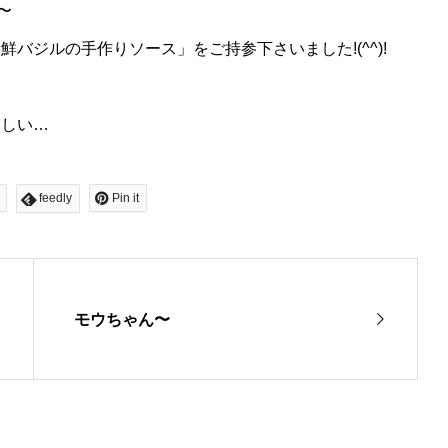
〜
バジルの手作りソース」をご持参下さいました!(^^)!
遠しい…
feedly
Pin it
モウちゃん〜