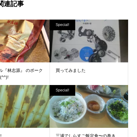
関連記事
Special!
ル『林志源』 のポーク
買ってみました
^)!
Special!
！
三浦でしらすご飯定食〜の巻き