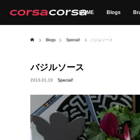
HOME
Blogs
Br
Blogs
Special!
バジルソース
バジルソース
ALL
Order
2013.01.19
Special!