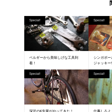
Special!
Special!
ベルギーから美味しげな工具到
シンガポー
着！
ジャッキー!(^
Special!
Special!
深沢のK先輩がやってきた！
仕事しろよ