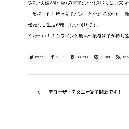
S様ご夫婦がﾎｲｰﾙ組み完了のお引き取りにご来店
「奥様手作り焼き立てパン」とお庭で採れた「新鮮
優雅なご生活が羨ましい限りです。
うわ〜い！！白ワインと最高〜業務終了が待ち
Tweet
Share
Hatena
Pocket
RSS
デローザ・チタニオ完了間近です！