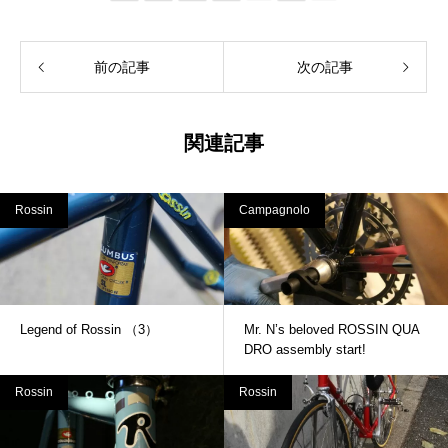
前の記事
次の記事
関連記事
Rossin
Campagnolo
Legend of Rossin （3）
Mr. N’s beloved ROSSIN QUA
DRO assembly start!
Rossin
Rossin