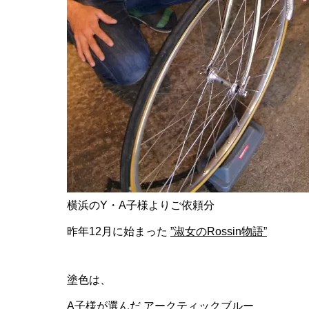
横浜のY・A子様よりご依頼分
昨年12月に始まった
”淑女のRossin物語”
塗色は、
A子様が選んだ
アークティックブルー