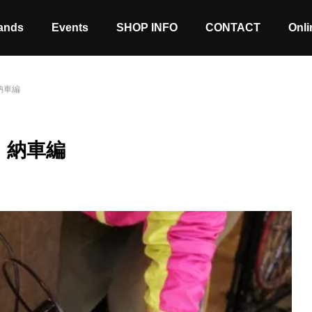
ands
Events
SHOP INFO
CONTACT
Onli
納車編
章 納車編
Stock coming soon