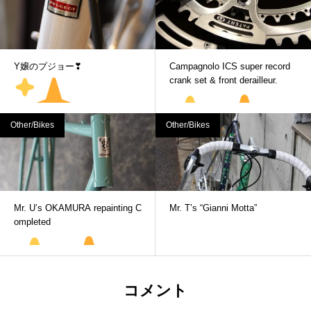
Y嬢のプジョー❣
Campagnolo ICS super record
crank set & front derailleur.
Other/Bikes
Other/Bikes
Mr. U’s OKAMURA repainting C
Mr. T’s “Gianni Motta”
ompleted
コメント