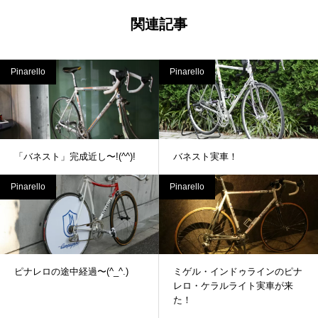
関連記事
Pinarello
Pinarello
「バネスト」完成近し〜!(^^)!
バネスト実車！
Pinarello
Pinarello
ピナレロの途中経過〜(^_^.)
ミゲル・インドゥラインのピナ
レロ・ケラルライト実車が来
た！