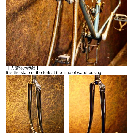
【
入庫時の模様
】
It is the state of the fork at the time of warehousing.