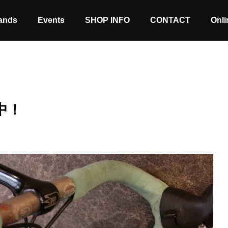
ands
Events
SHOP INFO
CONTACT
Onli
！
中！
Stock coming soon