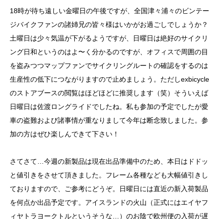
18時が待ち遠しい金曜日の午後ですが、全国津々浦々のビンテー
ジバイクファンの諸姉兄の皆々様はいかがお過ごしでしょうか？
土曜日は少々気温が下がるようですが、日曜日は絶好のサイクリ
ング日和というのはよ〜く分かるのですが、オフィスで周囲の目
を盗みつつ
マップファン
でサイクリングルートの確認をするのは
生産性の低下につながりますので止めましょう。ただしexbicycle
の
ストアブース
の閲覧はほどほどに推奨します（笑）そういえば
日曜日は佐渡ロングライドでしたね。私も参加の予定でしたが愛
車の盗難および諸事情が重なりまして今年は断念致しました。参
加の方はぜひ楽しんできて下さい！
さてさて…今週の新製品は現在出品準備中のため、本日はドドッ
と
値引き
をさせて頂きました。フレーム各種なども大幅値引きし
ておりますので、ご参考にどうぞ。日曜日には直近の新入荷製品
を何点か出品予定です。アイスランドの火山（正式にはエイヤフ
ィヤトラヨークトルというそうな…）のお陰で欧州便の入荷が遅