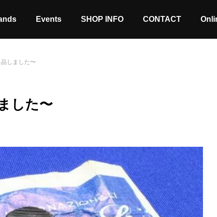
ands
Events
SHOP INFO
CONTACT
Onli
出品しました〜
ました〜
Stock coming soon