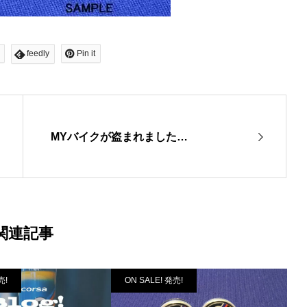
feedly
Pin it
MYバイクが盗まれました…
関連記事
売!
ON SALE! 発売!