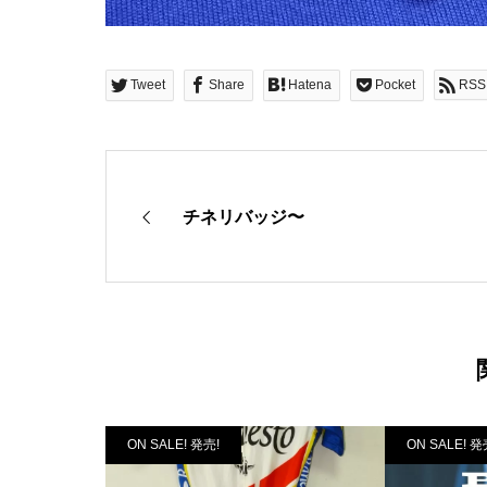
Tweet
Share
Hatena
Pocket
RSS
チネリバッジ〜
ON SALE! 発売!
ON SALE! 発