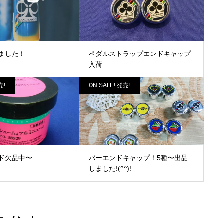
ました！
ペダルストラップエンドキャップ
入荷
売!
ON SALE! 発売!
ド欠品中〜
バーエンドキャップ！5種〜出品
しました!(^^)!