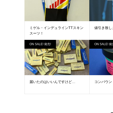
ミゲル・インデュラインTTスキン
値引き致し
スーツ！
ON SALE! 発売!
ON SALE! 発
届いたのはいいんですけど…
コンパウン