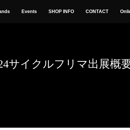
ands
Events
SHOP INFO
CONTACT
Onli
2
4
サ
イ
ク
ル
フ
リ
マ
出
展
概
Stock coming soon