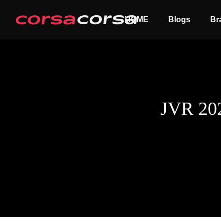
HOME
Blogs
Br
J
V
R
2
0
ALL
Order