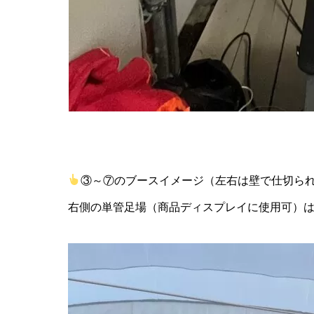
③～⑦のブースイメージ（左右は壁で仕切ら
右側の単管足場（商品ディスプレイに使用可）