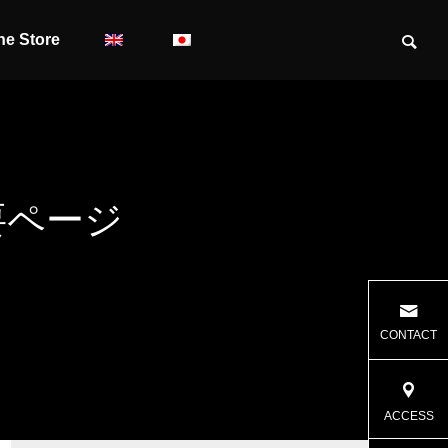
ne Store
要
ペ
ー
ジ
CONTACT
ACCESS