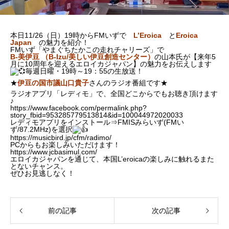
本日11/26（日）19時からFMいずで
L’Eroica
と
Eroica
Japan
の魅力を紹介！
FMいず「やまぐちたかこの走れチャリーズ」で
B-
美伊豆 （B-Izu/
美しい伊豆創造センター）
の山本氏が【来年5
月に10周年を迎えるエロイカジャパン】の魅力をお伝えします
毎週日曜・19時～19：55の生放送！
★
伊豆の国市議山口貴子
さんのラジオ番組です★
ラジオアプリ「レディモ」で、全国どこからでもお聴き頂けます
♪
https://www.facebook.com/permalink.php?
story_fbid=953285779513814&id=100044972020033
レディモアプリをインストール⇒FMISみらいず(FMい
ず/87.2MHz)を選択
https://musicbird.jp/cfm/radimo/
PCからもお楽しみいただけます！
https://www.jcbasimul.com/
エロイカジャパンを通じて、本国L’eroicaの楽しみに触れるまた
とないチャンス。
ぜひお見逃しなく！
前の記事
次の記事