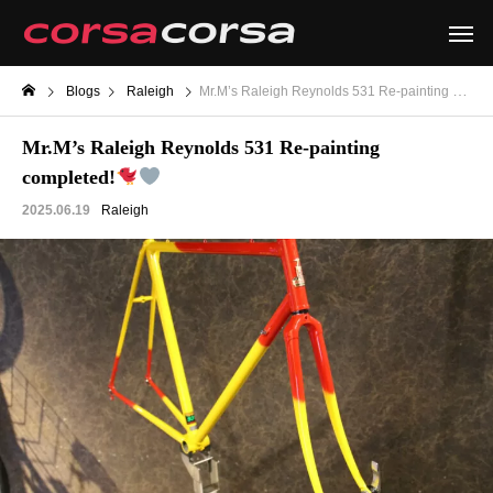
Blogs
Raleigh
Mr.M’s Raleigh Reynolds 531 Re-painting completed!
Mr.M’s Raleigh Reynolds 531 Re-painting
completed!
2025.06.19
Raleigh