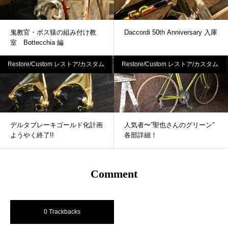
鬼教官・ボス猿の組み付け教
Daccordi 50th Anniversary 入庫
室 Bottecchia 編
Restore/Custom レストア/カスタム
Restore/Custom レストア/カスタム
デルタブレーキゴールド化計画
人気者〜”聖也さんのグリーン”
ようやく終了!!
各部詳細！
Comment
0 Trackbacks