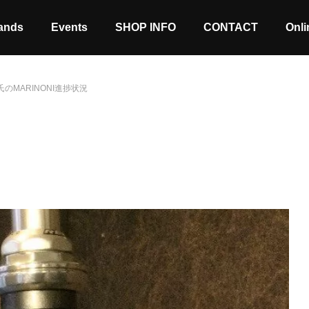
ands
Events
SHOP INFO
CONTACT
Onli
氏のMARINONI進捗状況
Stock coming soon