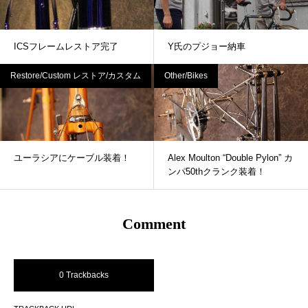
ICSフレームレストア完了
Y氏のプジョー納車
Restore/Custom レストア/カスタム
Other/Bikes
ユーラシアにケーブル装着！
Alex Moulton “Double Pylon” カ
ンパ50thクランク装着！
Comment
0 Trackbacks