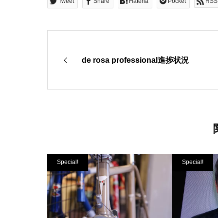
Tweet
Share
Hatena
Pocket
RSS
de rosa professional進捗状況
Special!
Special!