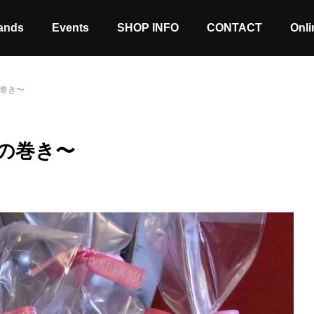
ands
Events
SHOP INFO
CONTACT
Onli
M の巻き〜
UM の巻き〜
Stock coming soon