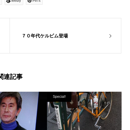
feedly
Pin it
７０年代ケルビム登場
関連記事
Special!