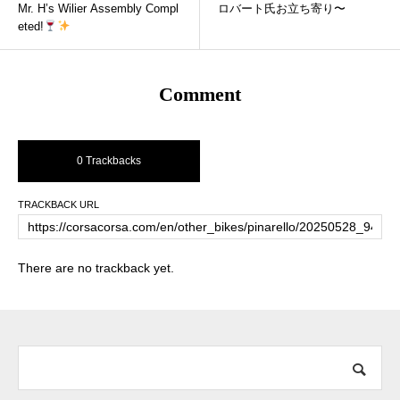
Mr. H’s Wilier Assembly Compl
ロバート氏お立ち寄り〜
eted!
Comment
0 Trackbacks
TRACKBACK URL
There are no trackback yet.