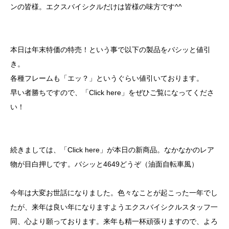
ンの皆様。エクスバイシクルだけは皆様の味方です^^
本日は年末特価の特売！という事で以下の製品をバシッと値引
き。
各種フレームも「エッ？」というぐらい値引いております。
早い者勝ちですので、
「Click here」
をぜひご覧になってくださ
い！
続きましては、
「Click here」
が本日の新商品。なかなかのレア
物が目白押しです。バシッと4649どうぞ（油面自転車風）
今年は大変お世話になりました。色々なことが起こった一年でし
たが、来年は良い年になりますようエクスバイシクルスタッフ一
同、心より願っております。来年も精一杯頑張りますので、よろ