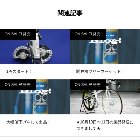
関連記事
ON SALE! 発売!
ON SALE! 発売!
1円スタート！
関戸橋フリーマーケット！
ON SALE! 発売!
ON SALE! 発売!
大幅値下げをして出品！
★10月10日〜11日の製品発送に
つきまして★