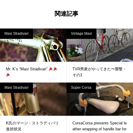
関連記事
Masi Stradivari
Vintage Masi
Mr. K’s “Masi Stradivari”.
TVR男衆がやってきた〜襲撃・
その1
Masi Stradivari
Super Corsa
K氏のマージ・ストラディバリ
CorsaCorsa presents Special le
進捗状況
ather wrapping of handle bar for