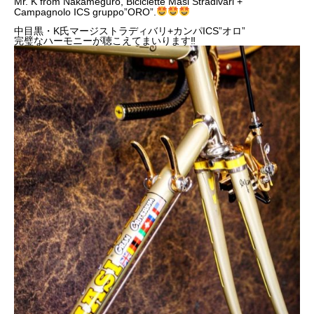
Mr. K from Nakameguro, Biciclette Masi Stradivari +
Campagnolo ICS gruppo”ORO”.
中目黒・K氏マージストラディバリ+カンパICS”オロ”
完璧なハーモニーが聴こえてまいります‼