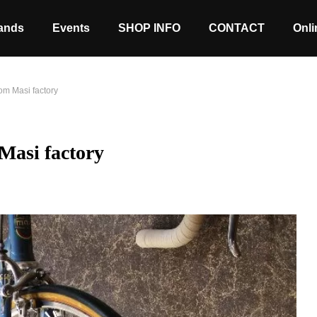
ands
Events
SHOP INFO
CONTACT
Onli
rom Masi factory
 Masi factory
Stock coming soon