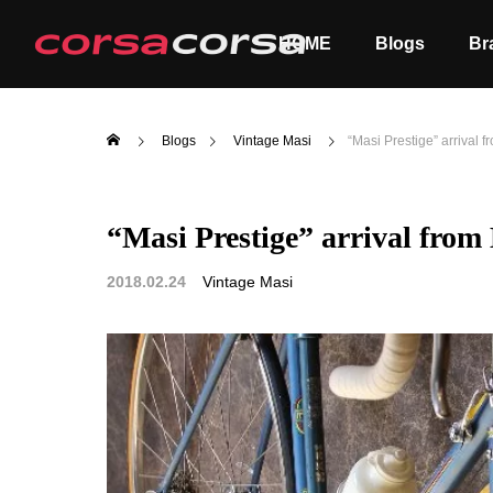
HOME
Blogs
Br
Blogs
Vintage Masi
“Masi Prestige” arrival f
“Masi Prestige” arrival from
ALL
Order
2018.02.24
Vintage Masi