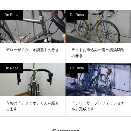
De Rosa
De Rosa
デローザチタニオ調整中の巻き
ライドお申込み一番〜横浜M氏
の巻き
De Rosa
De Rosa
うちの「チタニオ」くんを紹介
「デローザ・プロフェッショナ
します！
ル」完成です！