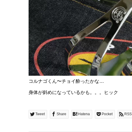
コルナゴくん〜チョイ酔ったかな…
身体が斜めになっているかも。。。ヒック
Tweet
Share
Hatena
Pocket
RSS