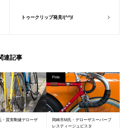
トゥークリップ発見!(^^)!
関連記事
Pista
氏・質実剛健デローザ
岡崎市M氏・デローザスーパープ
レスティージュピスタ