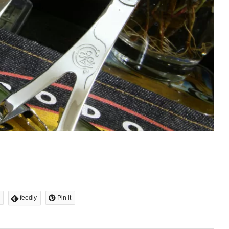
feedly
Pin it