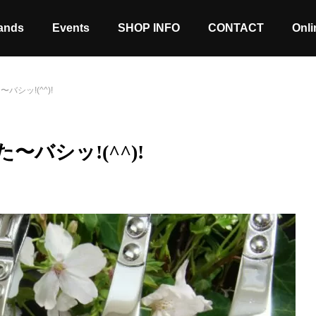
ands
Events
SHOP INFO
CONTACT
Onli
シッ!(^^)!
バシッ!(^^)!
Stock coming soon