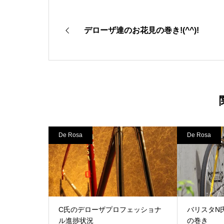
デローザ達のお花見の巻き!(^^)!
De Rosa
De Rosa
C氏のデローザプロフェッショナ
バリスタN
ル進捗状況
の巻き