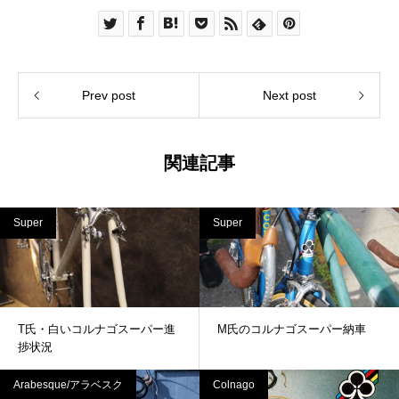
Prev post
Next post
関連記事
Super
Super
T氏・白いコルナゴスーパー進
M氏のコルナゴスーパー納車
捗状況
Arabesque/アラベスク
Colnago