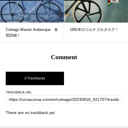
Colnago Master Arabesque 各
1991年のコルナゴカタログ！
部詳細！
Comment
0 Trackbacks
TRACKBACK URL
There are no trackback yet.