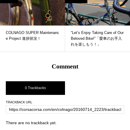
COLNAGO SUPER Maintenanc
“Let’s Enjoy Taking Care of Our
e Project 進捗状況！
Beloved Bike!”「愛車のお手入
れを楽しもう！」
Comment
0 Trackbacks
TRACKBACK URL
There are no trackback yet.