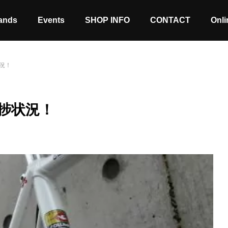
ands
Events
SHOP INFO
CONTACT
Onli
況！
捗状況！
Stock coming soon