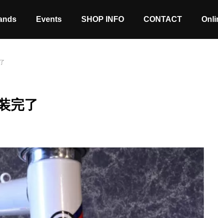
ands
Events
SHOP INFO
CONTACT
Onli
了
装完了
Stock coming soon