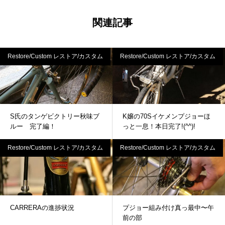
関連記事
Restore/Custom レストア/カスタム
Restore/Custom レストア/カスタム
S氏のタンゲビクトリー秋味ブ
K嬢の70Sイケメンプジョーほ
ルー 完了編！
っと一息！本日完了!(^^)!
Restore/Custom レストア/カスタム
Restore/Custom レストア/カスタム
CARRERAの進捗状況
プジョー組み付け真っ最中〜午
前の部