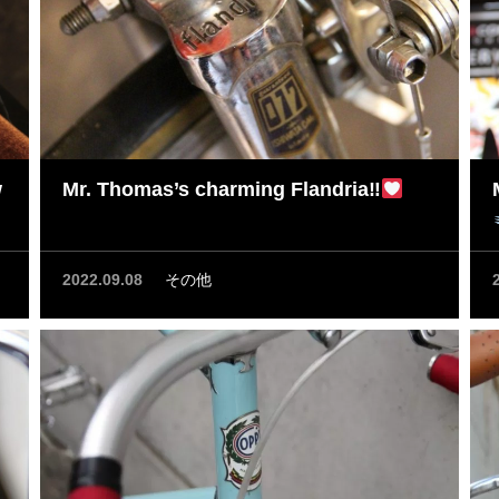
w
Mr. Thomas’s charming Flandria‼
2022.09.08
その他