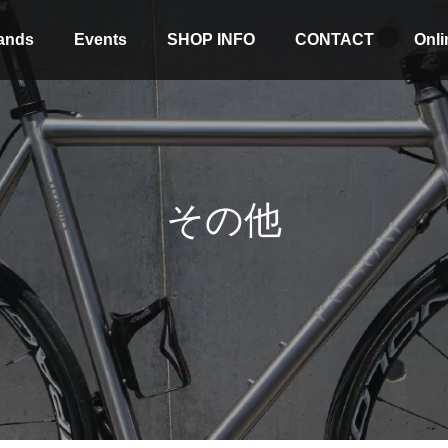
ands
Events
SHOP INFO
CONTACT
Onli
その他
Stock coming soon