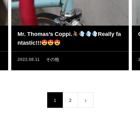
Mr. Thomas’s Coppi.
Really fa
ntastic!!!
2022.08.11
その他
1
2