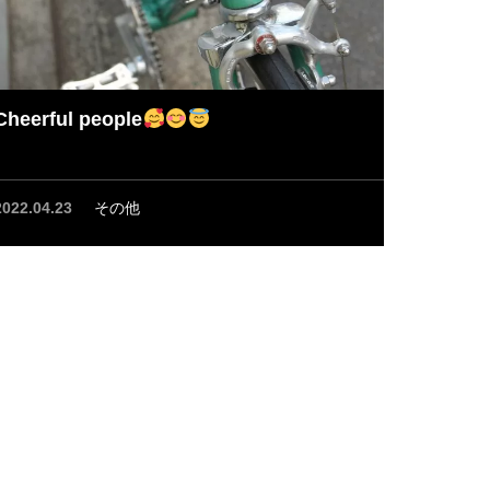
Cheerful people
2022.04.23
その他