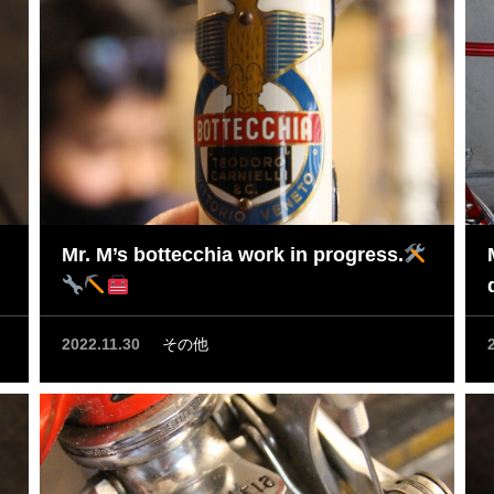
Mr. M’s bottecchia work in progress.
2022.11.30
その他