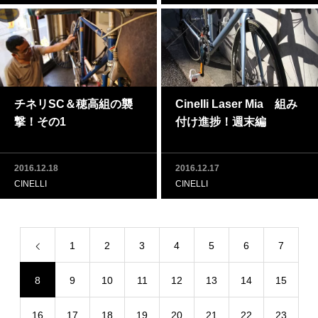
チネリSC＆穂高組の襲
Cinelli Laser Mia 組み
撃！その1
付け進捗！週末編
2016.12.18
2016.12.17
CINELLI
CINELLI
1
2
3
4
5
6
7
8
9
10
11
12
13
14
15
16
17
18
19
20
21
22
23