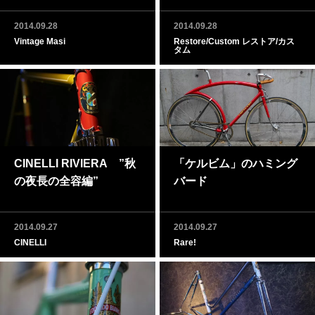
2014.09.28
2014.09.28
Vintage Masi
Restore/Custom レストア/カス
タム
CINELLI RIVIERA ”秋
「ケルビム」のハミング
の夜長の全容編”
バード
2014.09.27
2014.09.27
CINELLI
Rare!