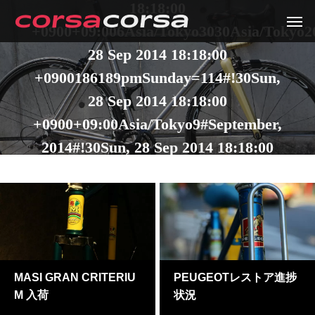
18:18:00
+0900+09:006Asia/Tokyo3030Asia/Tokyo2
28 Sep 2014 18:18:00
+0900186189pmSunday=114#!30Sun,
28 Sep 2014 18:18:00
+0900+09:00Asia/Tokyo9#September,
2014#!30Sun, 28 Sep 2014 18:18:00
+0900+09:000030#/30Sun, 28 Sep
2014 18:18:00 +0900+09:00-
6Asia/Tokyo3030Asia/Tokyo201430#!30Su
28 Sep 2014 18:18:00
+0900+09:00Asia/Tokyo9#
MASI GRAN CRITERIU
PEUGEOTレストア進捗
M 入荷
状況