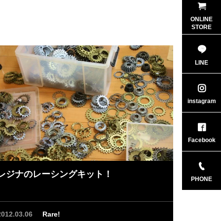
ONLINE
Sun, 25 Mar
STORE
okyo3#
LINE
instagram
Facebook
レジナのレーシングキット！
PHONE
2012.03.06
Rare!