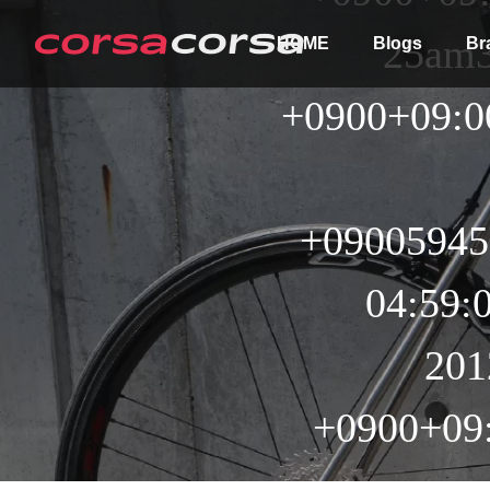
25am3
HOME
Blogs
Br
+0900+09:0
+09005945
ALL
Order
04:59:
201
+0900+09: