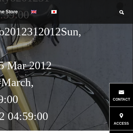
:59:00
ne Store
yo2012312012Sun,
5 Mar 2012
#March,
9:00
CONTACT
2 04:59:00
ACCESS