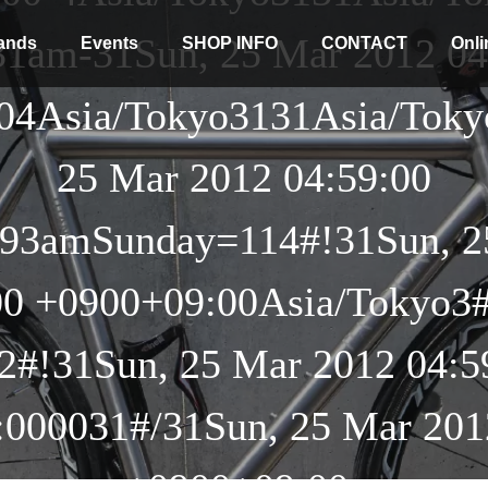
1am-31Sun, 25 Mar 2012 04
ands
Events
SHOP INFO
CONTACT
Onli
04Asia/Tokyo3131Asia/Tok
25 Mar 2012 04:59:00
93amSunday=114#!31Sun, 2
Stock coming soon
00 +0900+09:00Asia/Tokyo3
2#!31Sun, 25 Mar 2012 04:5
000031#/31Sun, 25 Mar 201
+0900+09:00-