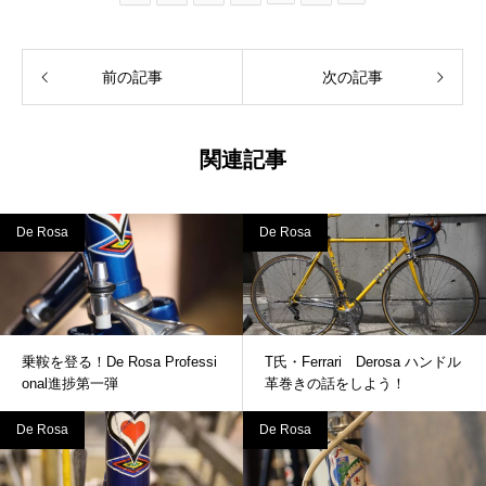
前の記事
次の記事
関連記事
De Rosa
De Rosa
乗鞍を登る！De Rosa Professi
T氏・Ferrari Derosa ハンドル
onal進捗第一弾
革巻きの話をしよう！
De Rosa
De Rosa