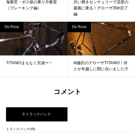
鬼教官・ボス猿の乗り方教室
渋い輝きセンチュリーで流星の
（ブレーキング編）
薔薇に乗る！デローザ35th完了
編
De Rosa
De Rosa
TITANIOまもなく完成〜！
M越氏のデローザTITANIO！何
とか年越しに間に合いました汗
コメント
0 トラックバック
トラックバックURL