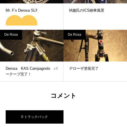
Mr. F’s Derosa SL‼
M越氏のICS納車風景
De Rosa
De Rosa
Derosa KAS Campagnolo バ
デローザ塗装完了
ーテープ完了！
コメント
0 トラックバック