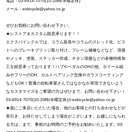
電話：03-6914-7070(10-20時/水曜定休)
メール：
exbicycle@yahoo.co.jp
ぜひお気軽にお問い合わせ下さい。
★レストア＆カスタム鋭意承ります！！
エクスバイシクルでは、コラム延長やコラムのスレッド化、ピス
トへのブレーキブリッジ取り付け、フレーム補修などなど、溶接
やメッキ、塗装、ステッカー作成、チタン溶接などの各種特殊加
工を鋭意承っております！ハブやペダルのOHの他、ホイール組
みやフリーのOH、カルトベアリング交換やガラスコーティング
などもOK！普通の自転車屋さんではなかなか実現できないよう
なカスタマイズをご希望の方はぜひまで、お問い合わせ下さい！
03-6914-7070(10-20時/水曜定休)か
exbicycle@yahoo.co.jp
★急にご来店いただいた場合、他のお客様との打ち合わせなどが
長引き、お待たせしてしまう場合がございます。お越しになられ
る方は、まで、事前のお時間のご予約をお勧めいたします。03-