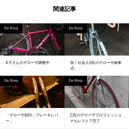
関連記事
De Rosa
De Rosa
K子さんのデローザ調整中
祝！社会人S氏のデローザ納車
式
De Rosa
De Rosa
「デローザ刻印・ブレーキレバ
C氏のデローザプロフェッショ
ー」
ナルレストア完了