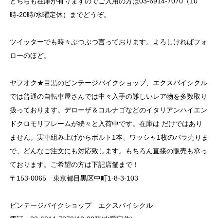
どちらも在庫が有りますのでご入用の方は03-6914-7070（10
時-20時/水曜定休）までどうぞ。
ツイッター
でも時々ぶつぶつ言っております。よろしければフォ
ローのほど。
ヤフオク
★目黒のビンテージバイクショップ、エクスバイシクル
では普通の自転車屋さんでは中々入手の難しいレア物を多数取り
扱っております。デローザ＆コルナゴなどのイタリアンハイエン
ドクロモリフレームが続々と入荷中です。在庫は だけではあり
ません。実車組み上げからボルト1本、ワッシャ1枚のバラ売りま
で、どんなご注文にも対応致します。もちろん直接の販売も承っ
ております。ご希望の方は下記店舗まで！
〒153-0065
東京都目黒区中町1-8-3-103
ビンテージバイクショップ エクスバイシクル