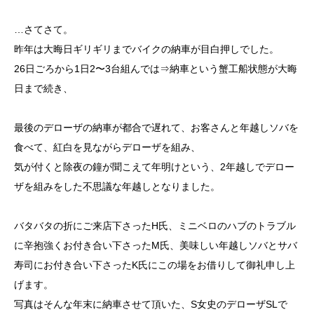
…さてさて。
昨年は大晦日ギリギリまでバイクの納車が目白押しでした。
26日ごろから1日2〜3台組んでは⇒納車という蟹工船状態が大晦
日まで続き、
最後のデローザの納車が都合で遅れて、お客さんと年越しソバを
食べて、紅白を見ながらデローザを組み、
気が付くと除夜の鐘が聞こえて年明けという、2年越しでデロー
ザを組みをした不思議な年越しとなりました。
バタバタの折にご来店下さったH氏、ミニベロのハブのトラブル
に辛抱強くお付き合い下さったM氏、美味しい年越しソバとサバ
寿司にお付き合い下さったK氏にこの場をお借りして御礼申し上
げます。
写真はそんな年末に納車させて頂いた、S女史のデローザSLで