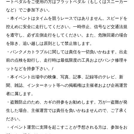
ートペダルをご使用の方はフラットペダル（もしくはスニーカー
など）でご参加下さい。
・本イベントはタイムを競うレースではありません。スピードを
控えめに安全に走行してください。一時停止、信号など交通法規
を遵守し、必ず左側走行をしてください。また、危険回避の場合
を除き、追い越しは原則として禁止致します。
・パンクメカトラブルに関しては責任を一切負いかねます。出走
前の点検を励行し、走行時は最低限度の工具およびパンク修理キ
ットなどを持参下さい。/
・本イベント出場中の映像、写真、記事、記録等のテレビ、新
聞、雑誌、インターネット等への掲載権は主催者および企画運営
者に属します。
・盗難防止のため、カギの持参をお勧めします。万が一盗難が発
生した場合、主催運営では責任を負いかねませんので、ご了承く
ださい。
・イベント運営に支障を起こすことが予想される方は、参加をお