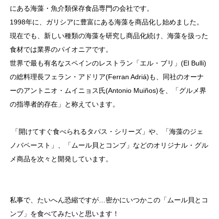
にある海藻・魚介類保存食品専門の会社です。
1998年に、ガリシアに豊富にある海藻を商品化し始めました。
現在でも、新しい種類の海藻を研究し商品化続け、海藻を扱った
食材では業界のパイオニアです。
世界で最も有名なスペインのレストラン「エル・ブリ」(El Bulli)
の総料理長フェラン・アドリア(Ferran Adriá)も、同社のオーナ
ーのアントニオ・ムイニョス氏(Antonio Muiños)を、「グルメ界
の指導者的存在」と称えています。
「開けてすぐ食べられるタパス・シリーズ」や、「海藻のジェ
ノバペースト」、「ムール貝とコンブ」などのオリジナル・グル
メ商品を次々と開発しています。
私事で、たいへん恐縮ですが…密かにいつかこの「ムール貝とコ
ンブ」を食べてみたいと思います！