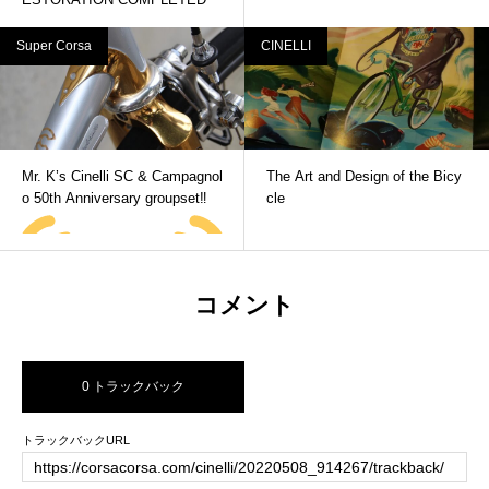
Super Corsa
CINELLI
Mr. K’s Cinelli SC & Campagnol
The Art and Design of the Bicy
o 50th Anniversary groupset‼
cle
コメント
0 トラックバック
トラックバックURL