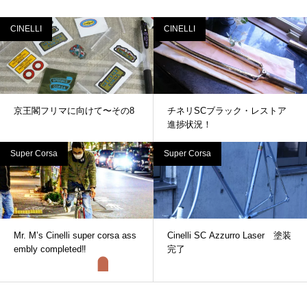
CINELLI
CINELLI
京王閣フリマに向けて〜その8
チネリSCブラック・レストア
進捗状況！
Super Corsa
Super Corsa
Mr. M’s Cinelli super corsa ass
Cinelli SC Azzurro Laser 塗装
embly completed‼
完了