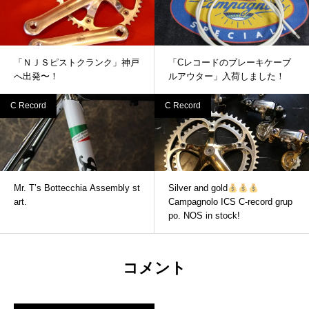
「ＮＪＳピストクランク」神戸
「Cレコードのブレーキケーブ
へ出発〜！
ルアウター」入荷しました！
C Record
C Record
Mr. T’s Bottecchia Assembly st
Silver and gold
art.
Campagnolo ICS C-record grup
po. NOS in stock!
コメント